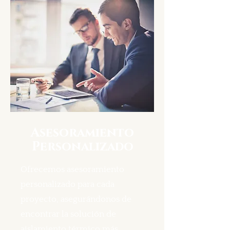
Asesoramiento
Personalizado
Ofrecemos asesoramiento
personalizado para cada
proyecto, asegurándonos de
encontrar la solución de
aislamiento térmico más