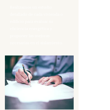
Realizamos un estudio
detallado de cada vivienda o
edificio para evaluar su
eficiencia energética y
proponer las mejoras
necesarias en el aislamiento.